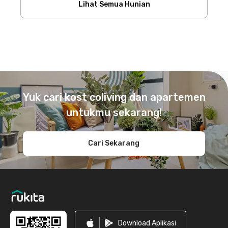
Lihat Semua Hunian
Footer
Yuk cari kost coliving dan apartemen
untukmu sekarang!
Cari Sekarang
Download Aplikasi