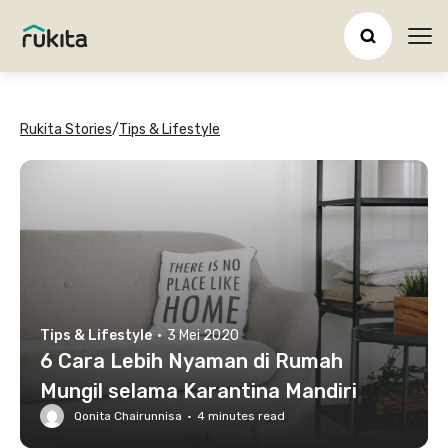
Ope
Rukita Stories
/
Tips & Lifestyle
Tips & Lifestyle
·
3 Mei 2020
6 Cara Lebih Nyaman di Rumah
Mungil selama Karantina Mandiri
Qonita Chairunnisa
·
4
minutes read