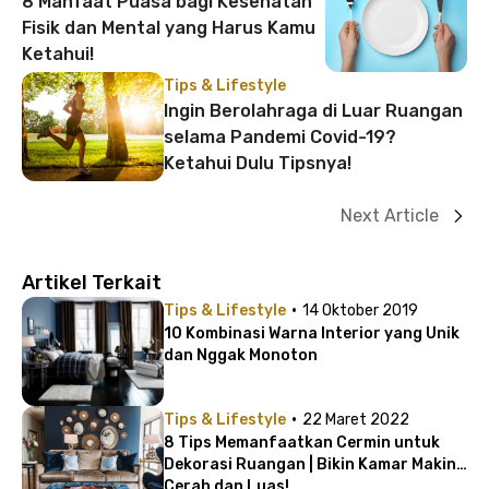
8 Manfaat Puasa bagi Kesehatan
Fisik dan Mental yang Harus Kamu
Ketahui!
Tips & Lifestyle
Ingin Berolahraga di Luar Ruangan
selama Pandemi Covid-19?
Ketahui Dulu Tipsnya!
Next Article
Artikel Terkait
·
Tips & Lifestyle
14 Oktober 2019
10 Kombinasi Warna Interior yang Unik
dan Nggak Monoton
·
Tips & Lifestyle
22 Maret 2022
8 Tips Memanfaatkan Cermin untuk
Dekorasi Ruangan | Bikin Kamar Makin
Cerah dan Luas!