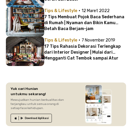
·
Tips & Lifestyle
12 Maret 2022
7 Tips Membuat Pojok Baca Sederhana
di Rumah | Nyaman dan Bikin Kamu
Betah Baca Berjam-jam
·
Tips & Lifestyle
7 November 2019
17 Tips Rahasia Dekorasi Terlengkap
dari Interior Designer | Mulai dari
Mengganti Cat Tembok sampai Atur
Ulang Dekorasi
Yuk cari Hunian
untukmu sekarang!
Mewujudkan hunian berkualitas dan
terjangkau untuk semua orang di
setiap fase kehidupan.
Download
Aplikasi