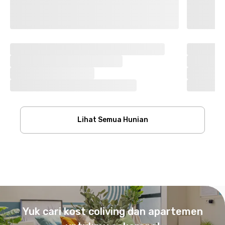
Lihat Semua Hunian
Footer
Yuk cari kost coliving dan apartemen