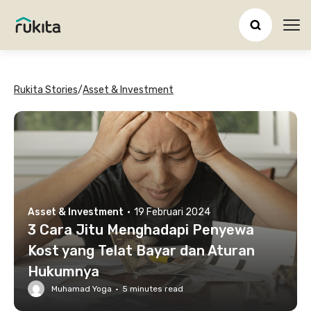
Ope
Rukita Stories
/
Asset & Investment
Asset & Investment
·
19 Februari 2024
3 Cara Jitu Menghadapi Penyewa
Kost yang Telat Bayar dan Aturan
Hukumnya
Muhamad Yoga
·
5
minutes read