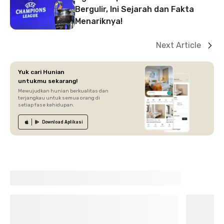
Bergulir, Ini Sejarah dan Fakta
Menariknya!
Next Article
Yuk cari Hunian
untukmu sekarang!
Mewujudkan hunian berkualitas dan
terjangkau untuk semua orang di
setiap fase kehidupan.
Download
Aplikasi