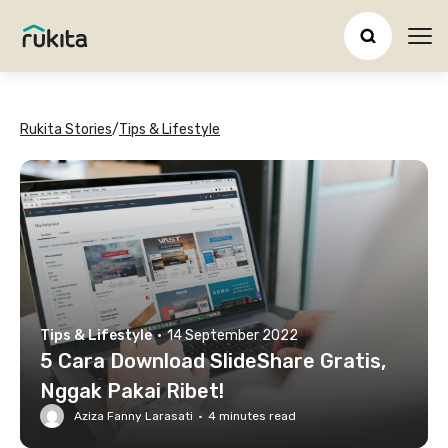
Ope
Rukita Stories
/
Tips & Lifestyle
Tips & Lifestyle
·
14 September 2022
5 Cara Download SlideShare Gratis,
Nggak Pakai Ribet!
Aziza Fanny Larasati
·
4
minutes read