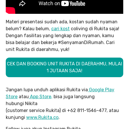
Materi presentasi sudah ada, kostan sudah nyaman
belum? Kalau belum,
cari kost
coliving di Rukita saja!
Dengan fasilitas yang lengkap dan nyaman, kamu
bisa belajar dan bekerja #SenyamanDiRumah. Cari
unit Rukita di daerahmu, yuk!
CEK DAN BOOKING UNIT RUKITA DI DAERAHMU, MULAI
1 JUTAAN SAJA!
Jangan lupa unduh aplikasi Rukita via
Google Play
Store
atau
App Store,
bisa juga langsung
hubungi Nikita
(customer service Rukita) di +62 811-1546-477, atau
kunjungi
www.Rukita.co
.
Follow juga akun Instagram Rukita