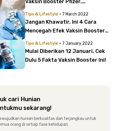
Vaksin Booster Pfizer,
Astrazaneca, Sinovac, dan
·
Tips & Lifestyle
7 March 2022
Moderna!
Jangan Khawatir, Ini 4 Cara
Mencegah Efek Vaksin Booster
yang Bisa Kamu Lakukan
·
Tips & Lifestyle
7 January 2022
Mulai Diberikan 12 Januari, Cek
Dulu 5 Fakta Vaksin Booster Ini!
uk cari Hunian
ntukmu sekarang!
ewujudkan hunian berkualitas dan terjangkau untuk
emua orang di setiap fase kehidupan.