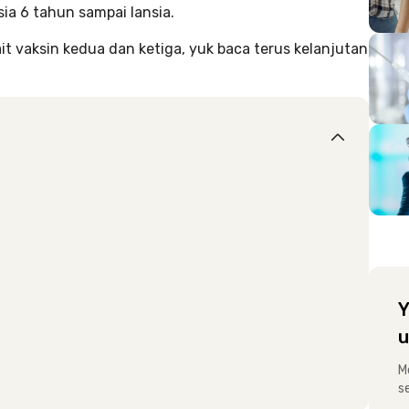
sia 6 tahun sampai lansia.
t vaksin kedua dan ketiga, yuk baca terus kelanjutan
Y
u
M
s