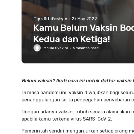
Tips & Lifestyle
·
27 May 2022
Kamu Belum Vaksin Boos
Kedua dan Ketiga!
Meilila Syavira
·
6
minutes read
Belum vaksin? Ikuti cara ini untuk daftar vaksin
Di masa pandemi ini, vaksin diwajibkan bagi selu
penanggulangan serta pencegahan penyebaran c
Dengan adanya vaksin, tubuh secara alami akan 
apabila kamu terkena virus SARS-CoV-2.
Pemerintah sendiri menganjurkan setiap orang m