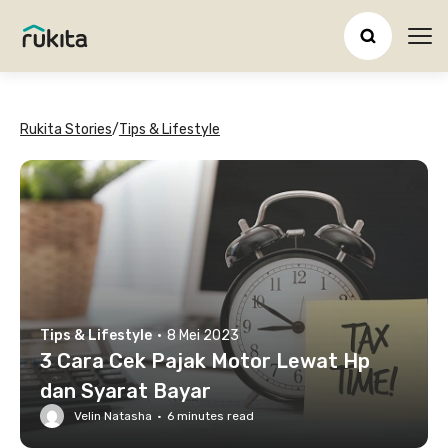
Ope
Rukita Stories
/
Tips & Lifestyle
Tips & Lifestyle
·
8 Mei 2023
3 Cara Cek Pajak Motor Lewat Hp
dan Syarat Bayar
Velin Natasha
·
6
minutes read