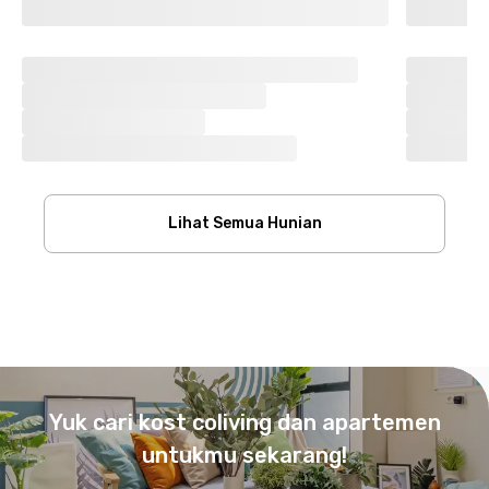
Lihat Semua Hunian
Footer
Yuk cari kost coliving dan apartemen
untukmu sekarang!