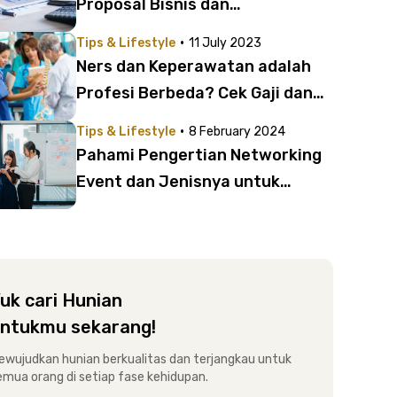
Proposal Bisnis dan
Penjelasannya
·
Tips & Lifestyle
11 July 2023
Ners dan Keperawatan adalah
Profesi Berbeda? Cek Gaji dan
Tanggung Jawab Pekerjaannya
·
Tips & Lifestyle
8 February 2024
Dulu
Pahami Pengertian Networking
Event dan Jenisnya untuk
Membangun Relasi Profesional
uk cari Hunian
ntukmu sekarang!
ewujudkan hunian berkualitas dan terjangkau untuk
emua orang di setiap fase kehidupan.