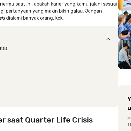
iermu saat ini, apakah karier yang kamu jalani sesuai
agi pertanyaan yang makin bikin galau. Jangan
sis
dialami banyak orang, kok.
isis
Y
u
r saat Quarter Life Crisis
M
s