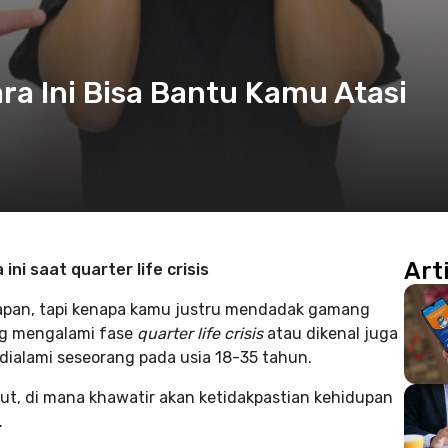
Cara Ini Bisa Bantu Kamu Atasi
Art
ni saat quarter life crisis
apan, tapi kenapa kamu justru mendadak gamang
ng mengalami fase
quarter life crisis
atau dikenal juga
 dialami seseorang pada usia 18-35 tahun.
t, di mana khawatir akan ketidakpastian kehidupan
.