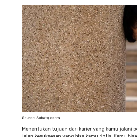
Source: Sehatq.cocm
Menentukan tujuan dari karier yang kamu jalani pe
jalan kesuksesan yang bisa kamu rintis. Kamu bi