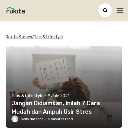
Ope
Rukita Stories
/
Tips & Lifestyle
Tips & Lifestyle
·
9 July 2021
Jangan Didiamkan, Inilah 7 Cara
Mudah dan Ampuh Usir Stres
Velin Natasha
·
4
minutes read