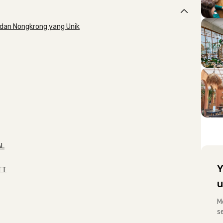
dan Nongkrong yang Unik
AL
Y
NTT
u
M
s