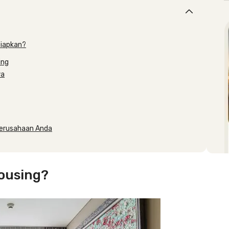
siapkan?
ing
wa
Perusahaan Anda
Housing?