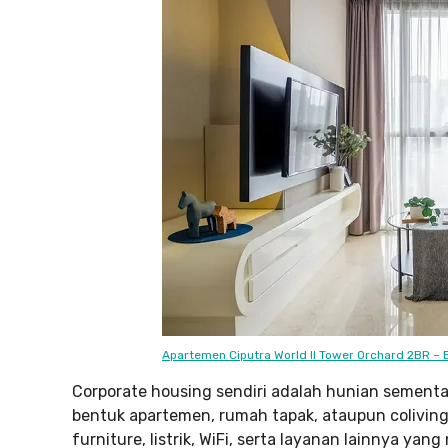
Apartemen Ciputra World II Tower Orchard 2BR – 
Corporate housing sendiri adalah hunian sementa
bentuk apartemen, rumah tapak, ataupun coliving
furniture, listrik, WiFi, serta layanan lainnya y