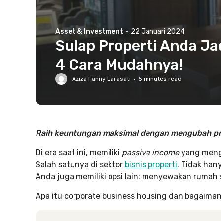
Asset & Investment
·
22 Januari 2024
Sulap Properti Anda Jad
4 Cara Mudahnya!
Aziza Fanny Larasati
·
5
minutes read
Raih keuntungan maksimal dengan mengubah pro
Di era saat ini, memiliki
passive income
yang meng
Salah satunya di sektor
bisnis properti
. Tidak han
Anda juga memiliki opsi lain: menyewakan rumah 
Apa itu corporate business housing dan bagaimana