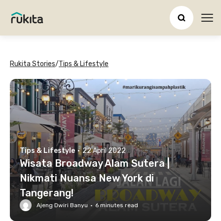
Ope
Rukita Stories
/
Tips & Lifestyle
Tips & Lifestyle
·
22 April 2022
Wisata Broadway Alam Sutera |
Nikmati Nuansa New York di
Tangerang!
Ajeng Dwiri Banyu
·
6
minutes read