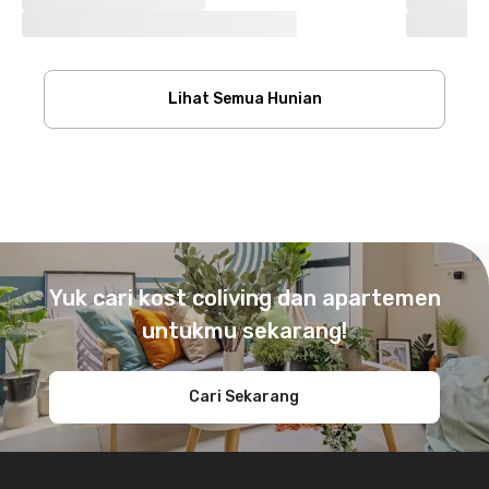
Lihat Semua Hunian
Footer
Yuk cari kost coliving dan apartemen
untukmu sekarang!
Cari Sekarang