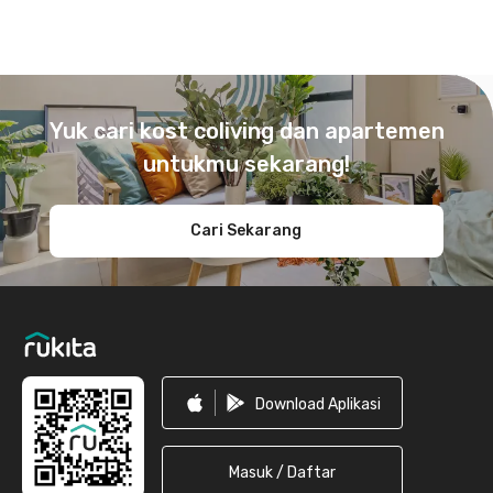
Footer
Yuk cari kost coliving dan apartemen
untukmu sekarang!
Cari Sekarang
Download Aplikasi
Masuk / Daftar