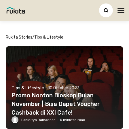
Ope
Rukita Stories
/
Tips & Lifestyle
Tips & Lifestyle
·
10 Oktober 2023
Promo Nonton Bioskop Bulan
November | Bisa Dapat Voucher
Cashback di XXI Cafe!
Faniditya Ramadhan
·
5
minutes read