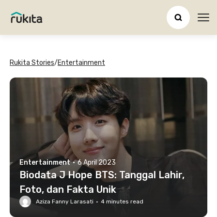
Ope
Rukita Stories
/
Entertainment
Entertainment
·
6 April 2023
Biodata J Hope BTS: Tanggal Lahir,
Foto, dan Fakta Unik
Aziza Fanny Larasati
·
4
minutes read