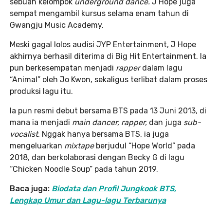
sebuah kelompok
underground dance.
J Hope juga
sempat mengambil kursus selama enam tahun di
Gwangju Music Academy.
Meski gagal lolos audisi JYP Entertainment, J Hope
akhirnya berhasil diterima di Big Hit Entertainment. Ia
pun berkesempatan menjadi
rapper
dalam lagu
“Animal” oleh Jo Kwon, sekaligus terlibat dalam proses
produksi lagu itu.
Ia pun resmi debut bersama BTS pada 13 Juni 2013, di
mana ia menjadi
main dancer, rapper,
dan juga
sub-
vocalist
. Nggak hanya bersama BTS, ia juga
mengeluarkan
mixtape
berjudul “Hope World” pada
2018, dan berkolaborasi dengan Becky G di lagu
“Chicken Noodle Soup” pada tahun 2019.
Baca juga:
Biodata dan Profil Jungkook BTS,
Lengkap Umur dan Lagu-lagu Terbarunya