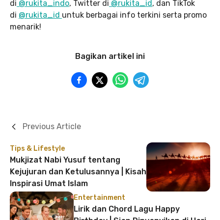
di
@rukita_indo
, Twitter di
@rukita_id
, dan TikTok
di
@rukita_id
untuk berbagai info terkini serta promo
menarik!
Bagikan artikel ini
Previous Article
Tips & Lifestyle
Mukjizat Nabi Yusuf tentang
Kejujuran dan Ketulusannya | Kisah
Inspirasi Umat Islam
Entertainment
Lirik dan Chord Lagu Happy