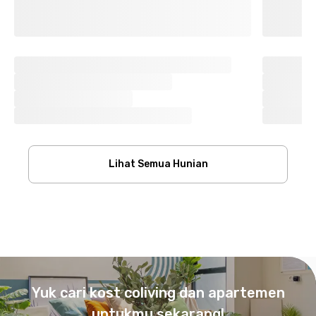
Lihat Semua Hunian
Footer
Yuk cari kost coliving dan apartemen
untukmu sekarang!