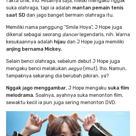
fakta unik, lho. Misalnya saja, meski mengaku nggak
suka olahraga, tapi ia adalah
mantan pemain tenis
saat SD
dan jago banget bermain olahraga itu.
Memiliki nama panggung “Smile Hoya”, J Hope juga
dikenal sebagai seorang
dancer
legendaris, nih. Warna
kesukaannya adalah
hijau
dan J Hope juga memiliki
anjing bernama Mickey.
Selain benci olahraga, sebelum debut J Hope juga
mengaku benci melakukan
aegyo
(imut), lho. Namun,
tampaknya sekarang dia berubah pikiran, ya?
Nggak jago menggambar
, J Hope mengaku
suka film
melodrama
. Soalnya, ayahnya suka menonton film,
sewaktu kecil ia pun juga sering menonton DVD.