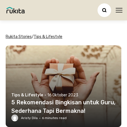
Ope
Rukita Stories
/
Tips & Lifestyle
Tips & Lifestyle
·
16 Oktober 2023
5 Rekomendasi Bingkisan untuk Guru,
Sederhana Tapi Bermakna!
Aristy Dila
·
6
minutes read