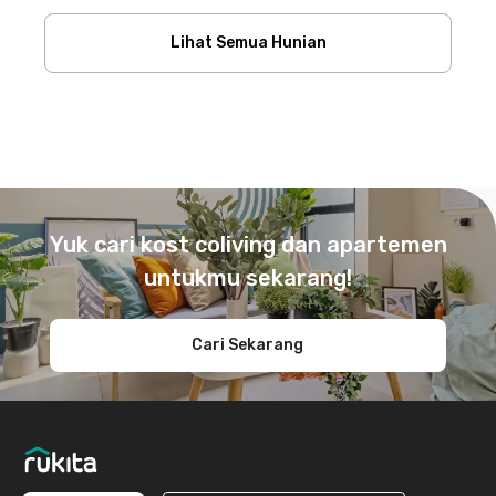
Lihat Semua Hunian
Footer
Yuk cari kost coliving dan apartemen
untukmu sekarang!
Cari Sekarang