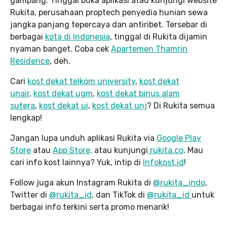
gampang. Tinggal buka aplikasi atau kunjungi website
Rukita, perusahaan proptech penyedia hunian sewa
jangka panjang tepercaya dan antiribet. Tersebar di
berbagai
kota di Indonesia
, tinggal di Rukita dijamin
nyaman banget. Coba cek
Apartemen Thamrin
Residence
, deh.
Cari
kost dekat telkom university
,
kost dekat
unair
,
kost dekat ugm
,
kost dekat binus alam
sutera
,
kost dekat ui
,
kost dekat unj
? Di Rukita semua
lengkap!
Jangan lupa unduh aplikasi Rukita via
Google Play
Store
atau
App Store,
atau kunjungi
rukita.co
. Mau
cari info kost lainnya? Yuk, intip di
Infokost.id
!
Follow juga akun Instagram Rukita di
@rukita_indo
,
Twitter di
@rukita_id
, dan TikTok di
@rukita_id
untuk
berbagai info terkini serta promo menarik!