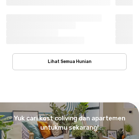
Lihat Semua Hunian
Footer
Yuk cari kost coliving dan apartemen
untukmu sekarang!