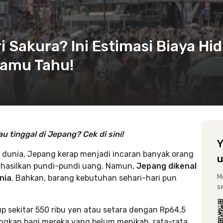
 Sakura? Ini Estimasi Biaya Hi
Kamu Tahu!
u tinggal di Jepang? Cek di sini!
Y
i dunia, Jepang kerap menjadi incaran banyak orang
u
ghasilkan pundi-pundi uang. Namun,
Jepang dikenal
M
nia
. Bahkan, barang kebutuhan sehari-hari pun
s
 sekitar 550 ribu yen atau setara dengan Rp64,5
angkan bagi mereka yang belum menikah, rata-rata