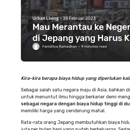
Urban Living
·
28 Februari 2023
Mau Merantau ke Negeri
di Jepang yang Harus 
Faniditya Ramadhan
·
9
minutes read
Kira-kira berapa biaya hidup yang diperlukan kala
Sebagai salah satu negara maju di Asia, bahkan d
untuk menuntut ilmu hingga berkarier demi men
sebagai negara dengan biaya hidup tinggi di du
memiliki harga yang cenderung mahal.
Rata-rata orang Jepang membutuhkan biaya hidup
juta per bulan bagi yang sudah berkeluarga. Sed