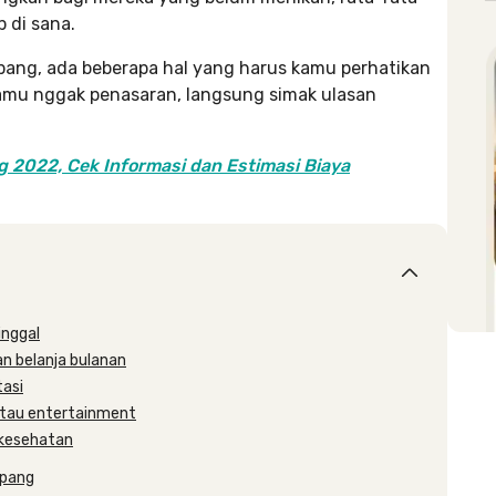
p di sana.
pang, ada beberapa hal yang harus kamu perhatikan
 kamu nggak penasaran, langsung simak ulasan
g 2022, Cek Informasi dan Estimasi Biaya
inggal
an belanja bulanan
tasi
 atau entertainment
i kesehatan
epang