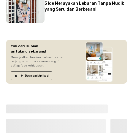
5 Ide Merayakan Lebaran Tanpa Mudik
yang Seru dan Berkesan!
Yuk cari Hunian
untukmu sekarang!
Mewujudkan hunian berkualitas dan
terjangkau untuk semua orang di
setiap fase kehidupan.
Download
Aplikasi