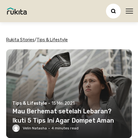
Ope
Rukita Stories
/
Tips & Lifestyle
Tips & Lifestyle
·
15 Mei 2021
Mau Berhemat setelah Lebaran?
Ikuti 5 Tips Ini Agar Dompet Aman
Velin Natasha
·
4
minutes read