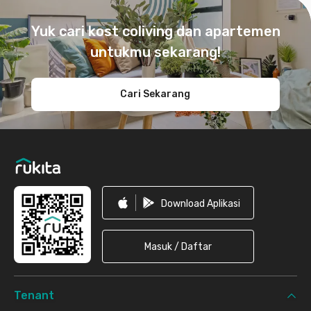
Footer
Yuk cari kost coliving dan apartemen
untukmu sekarang!
Cari Sekarang
Download Aplikasi
Masuk / Daftar
Tenant