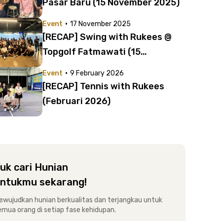
Pasar Baru (15 November 2025)
·
Event
17 November 2025
[RECAP] Swing with Rukees @
Topgolf Fatmawati (15
November 2025)
·
Event
9 February 2026
[RECAP] Tennis with Rukees
(Februari 2026)
uk cari Hunian
ntukmu sekarang!
ewujudkan hunian berkualitas dan terjangkau untuk
emua orang di setiap fase kehidupan.