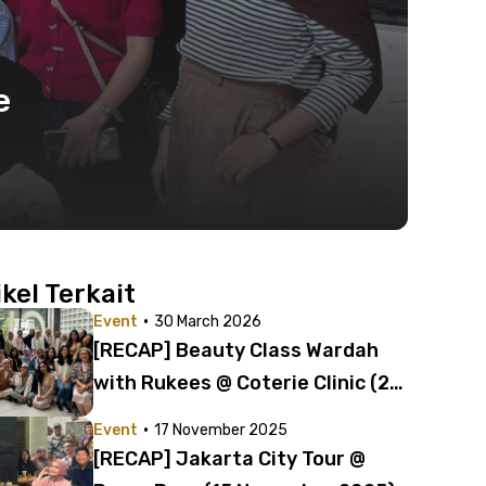
e
ikel Terkait
·
Event
30 March 2026
[RECAP] Beauty Class Wardah
with Rukees @ Coterie Clinic (28
Maret 2026)
·
Event
17 November 2025
[RECAP] Jakarta City Tour @