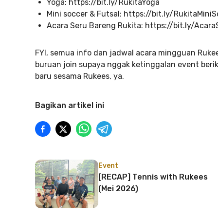
Yoga: https://bit.ly/RukitaYoga
Mini soccer & Futsal: https://bit.ly/RukitaMini
Acara Seru Bareng Rukita: https://bit.ly/Acar
FYI, semua info dan jadwal acara mingguan Rukee
buruan join supaya nggak ketinggalan event beri
baru sesama Rukees, ya.
Bagikan artikel ini
Event
[RECAP] Tennis with Rukees
(Mei 2026)