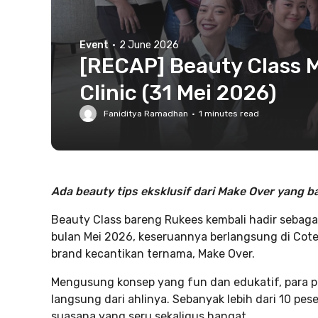
Event
·
2 June 2026
[RECAP] Beauty Class M
Clinic (31 Mei 2026)
Faniditya Ramadhan
·
1
minutes read
Ada beauty tips eksklusif dari Make Over yang ba
Beauty Class bareng Rukees kembali hadir sebagai
bulan Mei 2026, keseruannya berlangsung di Coteri
brand kecantikan ternama, Make Over.
Mengusung konsep yang fun dan edukatif, para pe
langsung dari ahlinya. Sebanyak lebih dari 10 pes
suasana yang seru sekaligus hangat.