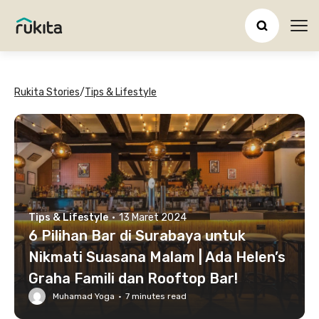
Ope
Rukita Stories
/
Tips & Lifestyle
Tips & Lifestyle
·
13 Maret 2024
6 Pilihan Bar di Surabaya untuk
Nikmati Suasana Malam | Ada Helen’s
Graha Famili dan Rooftop Bar!
Muhamad Yoga
·
7
minutes read