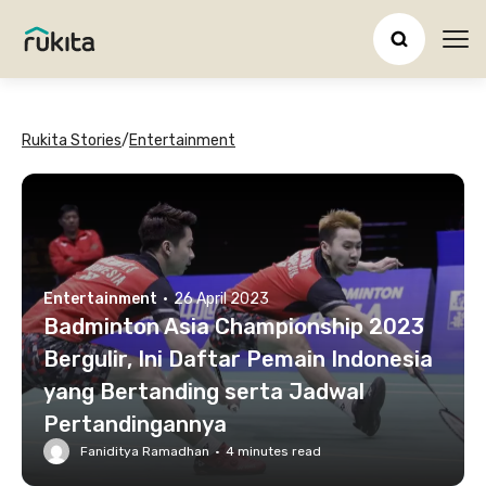
Ope
Rukita Stories
/
Entertainment
Entertainment
·
26 April 2023
Badminton Asia Championship 2023
Bergulir, Ini Daftar Pemain Indonesia
yang Bertanding serta Jadwal
Pertandingannya
Faniditya Ramadhan
·
4
minutes read