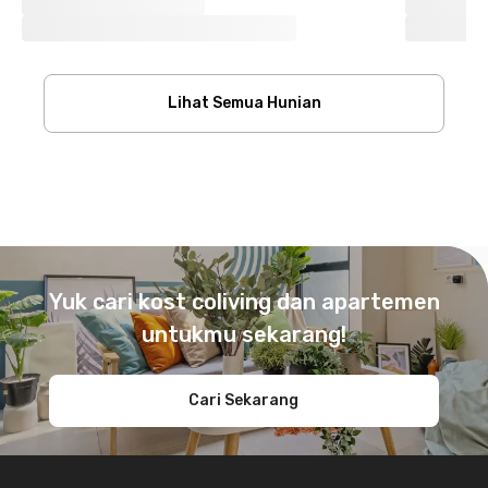
Lihat Semua Hunian
Footer
Yuk cari kost coliving dan apartemen
untukmu sekarang!
Cari Sekarang