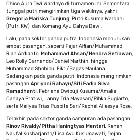
Chico Aura Dwi Wardoyo di turnamen ini. Sementara
tunggal putri mengirimkan tiga wakilnya, yakni
Gregoria Mariska Tunjung
, Putri Kusuma Wardani
(Putri KW), dan Komang Ayu Cahya Dewi.
Lalu, pada sektor ganda putra, Indonesia menurukan
empat pasangan, seperti Fajar Alfian/Muhammad
Rian Ardianto,
Mohammad Ahsan/Hendra Setiawan
,
Leo Rolly Carnando/Daniel Marthin, hingga
Muhammad Shohibul Fikri/Bagas Maulana.
Sedangkan pada ganda putri, Indonesia mengirimkan
pasangan
Apriyani Rahayu/Siti Fadia Silva
Ramadhanti
, Febriana Dwipuji Kusuma/Amalia
Cahaya Pratiwi, Lanny Tria Mayasari/Ribka Sugiarto,
serta Meilysa Trias Puspita Sari/Rachel Allessya Rose.
Terakhir, pada sektor ganda campuran ada pasangan
Rinov Rivaldy/Pitha Haningtyas Mentari
, Rehan
Naufal Kusharjanto/Lisa Ayu Kusumawati, Dejan