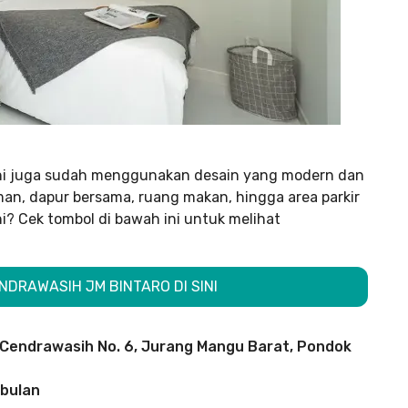
ini juga sudah menggunakan desain yang modern dan
man, dapur bersama, ruang makan, hingga area parkir
ni? Cek tombol di bawah ini untuk melihat
NDRAWASIH JM BINTARO DI SINI
. Cendrawasih No. 6, Jurang Mangu Barat, Pondok
 bulan