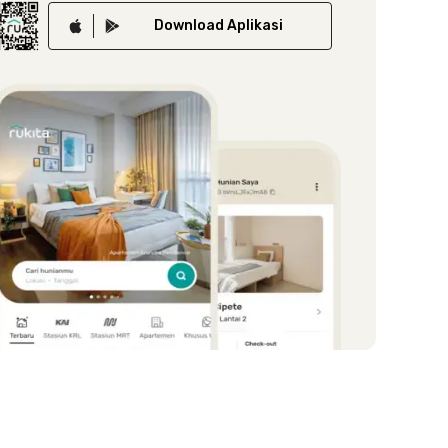
Download
Aplikasi