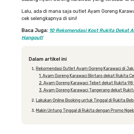
Lalu, ada di mana saja outlet Ayam Goreng Karaw
cek selengkapnya di sini!
Baca Juga:
10 Rekomendasi Kost Rukita Dekat A
Hangout!
Dalam artikel ini
Rekomendasi Outlet Ayam Goreng Karawaci di Jaka
1. Ayam Goreng Karawaci Bintaro dekat Rukita C
2. Ayam Goreng Karawaci Tebet dekat Rukita 98
3. Ayam Goreng Karawaci Tangerang dekat Rukit
Lakukan Online Booking untuk Tinggal di Rukita Beb
Makin Untung Tinggal di Rukita dengan Promo Ngek