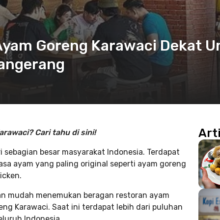
Ayam Goreng Karawaci Dekat Un
Tangerang
Art
awaci? Cari tahu di sini!
i sebagian besar masyarakat Indonesia. Terdapat
asa ayam yang paling original seperti ayam goreng
icken.
gan mudah menemukan beragan restoran ayam
ng Karawaci. Saat ini terdapat lebih dari puluhan
luruh Indonesia.