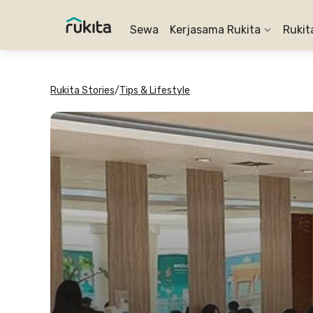
Sewa
Kerjasama Rukita
Rukit
Rukita Stories
/
Tips & Lifestyle