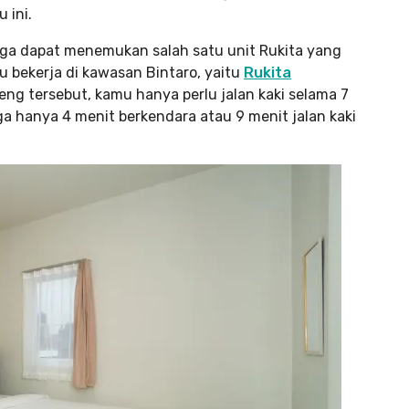
 ini.
uga dapat menemukan salah satu unit Rukita yang
u bekerja di kawasan Bintaro, yaitu
Rukita
eng tersebut, kamu hanya perlu jalan kaki selama 7
juga hanya 4 menit berkendara atau 9 menit jalan kaki