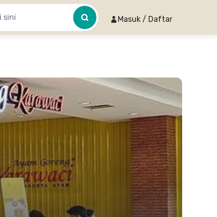
Masuk / Daftar