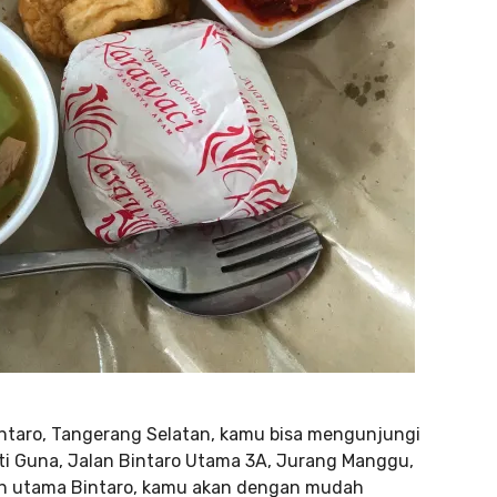
Bintaro, Tangerang Selatan, kamu bisa mengunjungi
ti Guna, Jalan Bintaro Utama 3A, Jurang Manggu,
lan utama Bintaro, kamu akan dengan mudah