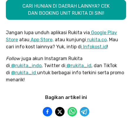
CARI HUNIAN DI DAERAH LAINNYA? CEK
DAN BOOKING UNIT RUKITA DI SINI!
Jangan lupa unduh aplikasi Rukita via
Google Play
Store
atau
App Store,
atau kunjungi
rukita.co
. Mau
cari info kost lainnya? Yuk, intip d
i Infokost.id
!
Follow
juga akun Instagram Rukita
di
@rukita_indo
, Twitter di
@rukita_id
, dan TikTok
di
@rukita_id
untuk berbagai info terkini serta promo
menarik!
Bagikan artikel ini