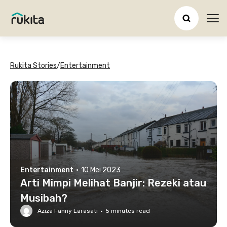
Ope
Rukita Stories
/
Entertainment
Entertainment
·
10 Mei 2023
Arti Mimpi Melihat Banjir: Rezeki atau
Musibah?
Aziza Fanny Larasati
·
5
minutes read