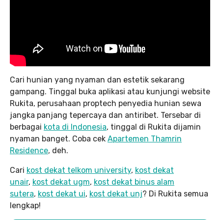
Cari hunian yang nyaman dan estetik sekarang
gampang. Tinggal buka aplikasi atau kunjungi website
Rukita, perusahaan proptech penyedia hunian sewa
jangka panjang tepercaya dan antiribet. Tersebar di
berbagai
kota di Indonesia
, tinggal di Rukita dijamin
nyaman banget. Coba cek
Apartemen Thamrin
Residence
, deh.
Cari
kost dekat telkom university
,
kost dekat
unair
,
kost dekat ugm
,
kost dekat binus alam
sutera
,
kost dekat ui
,
kost dekat unj
? Di Rukita semua
lengkap!