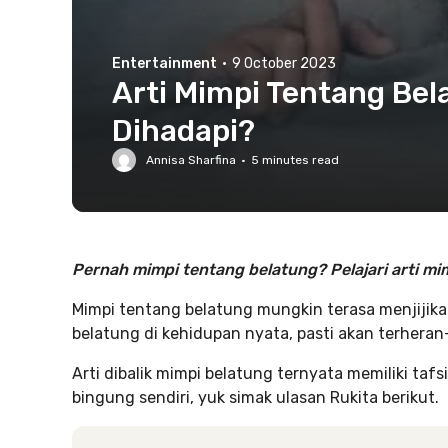
Entertainment
·
9 October 2023
Arti Mimpi Tentang Bela
Dihadapi?
Annisa Sharfina
·
5
minutes read
Pernah mimpi tentang belatung? Pelajari arti mim
Mimpi tentang belatung mungkin terasa menjijika
belatung di kehidupan nyata, pasti akan terhera
Arti dibalik mimpi belatung ternyata memiliki tafs
bingung sendiri, yuk simak ulasan Rukita berikut.