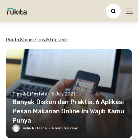
Ope
Rukita Stories
/
Tips & Lifestyle
Tips & Lifestyle
·
5 July 2021
Banyak Diskon dan Praktis, 6 Aplikasi
Pesan Makanan Online Ini Wajib Kamu
Punya
Velin Natasha
·
4
minutes read