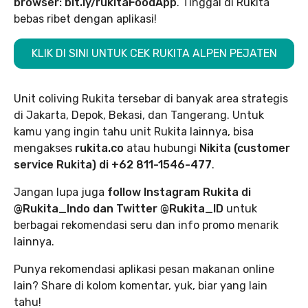
browser: bit.ly/rukitaFoodApp
.
Tinggal di Rukita
bebas ribet dengan aplikasi!
KLIK DI SINI UNTUK CEK RUKITA ALPEN PEJATEN
Unit coliving Rukita tersebar di banyak area strategis
di Jakarta, Depok, Bekasi, dan Tangerang. Untuk
kamu yang ingin tahu unit Rukita lainnya, bisa
mengakses
rukita.co
atau hubungi
Nikita (customer
service Rukita) di +62 811-1546-477
.
Jangan lupa juga
follow Instagram Rukita di
@Rukita_Indo dan Twitter @Rukita_ID
untuk
berbagai rekomendasi seru dan info promo menarik
lainnya.
Punya rekomendasi aplikasi pesan makanan online
lain? Share di kolom komentar, yuk, biar yang lain
tahu!