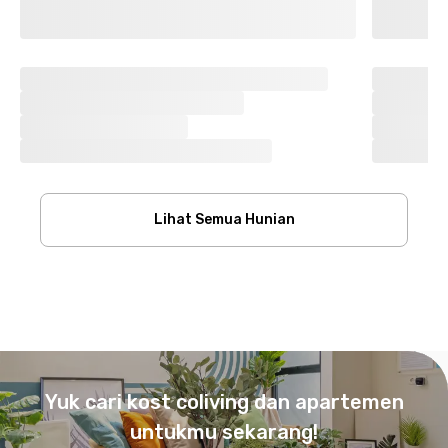
Lihat Semua Hunian
Footer
Yuk cari kost coliving dan apartemen
untukmu sekarang!