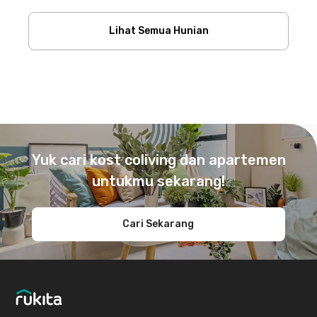
Lihat Semua Hunian
Footer
Yuk cari kost coliving dan apartemen
untukmu sekarang!
Cari Sekarang