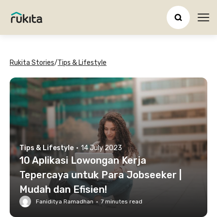
Ope
Rukita Stories
/
Tips & Lifestyle
Tips & Lifestyle
·
14 July 2023
10 Aplikasi Lowongan Kerja
Tepercaya untuk Para Jobseeker |
Mudah dan Efisien!
Faniditya Ramadhan
·
7
minutes read