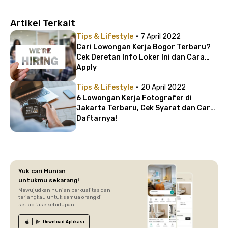
Artikel Terkait
·
Tips & Lifestyle
7 April 2022
Cari Lowongan Kerja Bogor Terbaru?
Cek Deretan Info Loker Ini dan Cara
Apply
·
Tips & Lifestyle
20 April 2022
6 Lowongan Kerja Fotografer di
Jakarta Terbaru, Cek Syarat dan Cara
Daftarnya!
Yuk cari Hunian
untukmu sekarang!
Mewujudkan hunian berkualitas dan
terjangkau untuk semua orang di
setiap fase kehidupan.
Download
Aplikasi