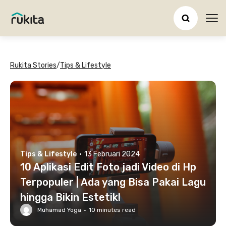
Ope
Rukita Stories
/
Tips & Lifestyle
Tips & Lifestyle
·
13 Februari 2024
10 Aplikasi Edit Foto jadi Video di Hp
Terpopuler | Ada yang Bisa Pakai Lagu
hingga Bikin Estetik!
Muhamad Yoga
·
10
minutes read