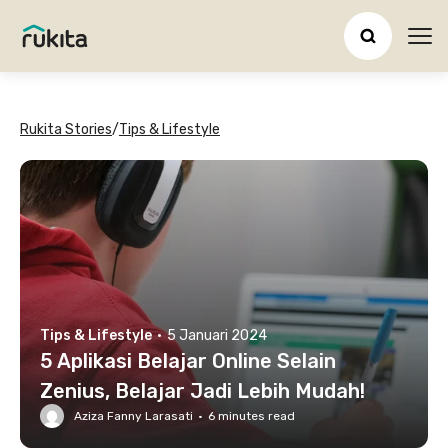
Ope
Rukita Stories
/
Tips & Lifestyle
Tips & Lifestyle
·
5 Januari 2024
5 Aplikasi Belajar Online Selain
Zenius, Belajar Jadi Lebih Mudah!
Aziza Fanny Larasati
·
6
minutes read