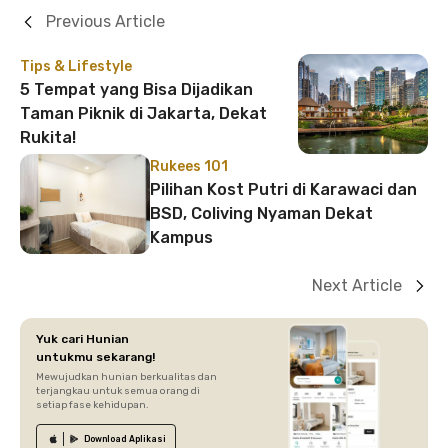
Previous Article
Tips & Lifestyle
5 Tempat yang Bisa Dijadikan
Taman Piknik di Jakarta, Dekat
Rukita!
Rukees 101
Pilihan Kost Putri di Karawaci dan
BSD, Coliving Nyaman Dekat
Kampus
Next Article
Yuk cari Hunian
untukmu sekarang!
Mewujudkan hunian berkualitas dan
terjangkau untuk semua orang di
setiap fase kehidupan.
Download
Aplikasi