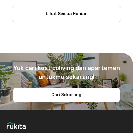
Lihat Semua Hunian
Footer
Yuk cari kost coliving dan apartemen
untukmu sekarang!
Cari Sekarang