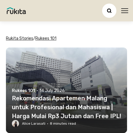
Ope
Rukita Stories
/
Rukees 101
Rukees 101
·
14 July 2026
Rekomendasi Apartemen Malang
untuk Profesional dan Mahasiswa |
Harga Mulai Rp3 Jutaan dan Free IPL!
Alice Larasati
·
8
minutes read