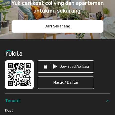
Yuk cari kost coliving dan apartemen
untukmu sekarang!
Cari Sekarang
Download Aplikasi
Masuk / Daftar
Tenant
Kost