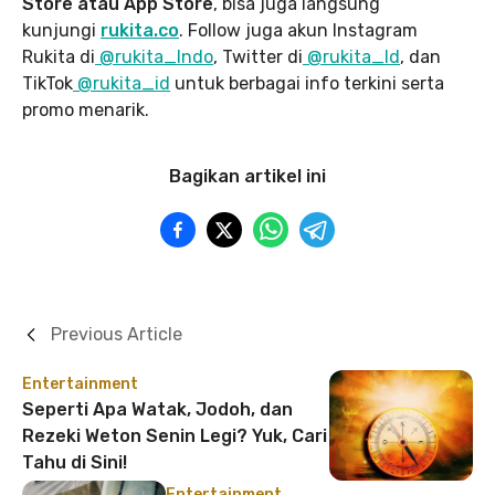
Store atau App Store
, bisa juga langsung
kunjungi
rukita.co
. Follow juga akun Instagram
Rukita di
@rukita_Indo
, Twitter di
@rukita_Id
, dan
TikTok
@rukita_id
untuk berbagai info terkini serta
promo menarik.
Bagikan artikel ini
Previous Article
Entertainment
Seperti Apa Watak, Jodoh, dan
Rezeki Weton Senin Legi? Yuk, Cari
Tahu di Sini!
Entertainment