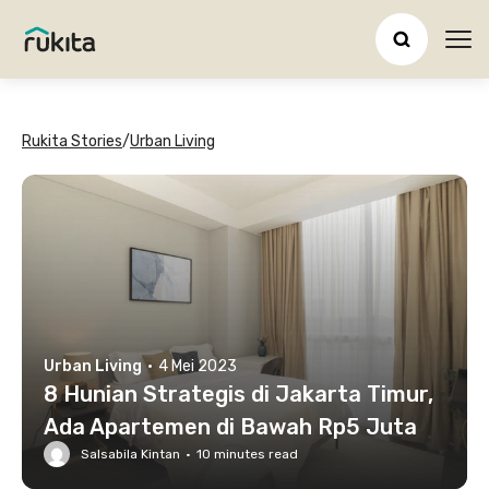
Ope
Rukita Stories
/
Urban Living
Urban Living
·
4 Mei 2023
8 Hunian Strategis di Jakarta Timur,
Ada Apartemen di Bawah Rp5 Juta
Salsabila Kintan
·
10
minutes read