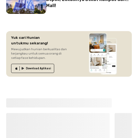
Mall!
Yuk cari Hunian
untukmu sekarang!
Mewujudkan hunian berkualitas dan
terjangkau untuk semua orang di
setiap fase kehidupan.
Download
Aplikasi