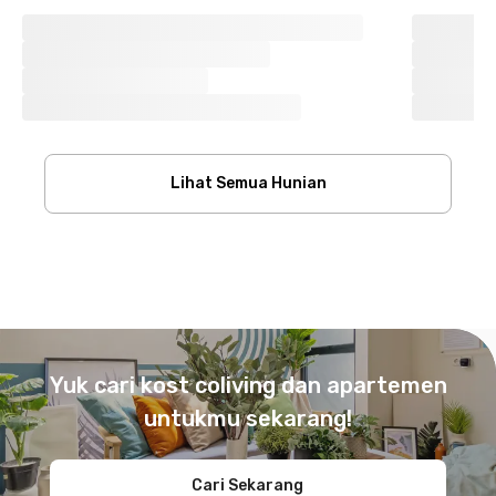
Lihat Semua Hunian
Footer
Yuk cari kost coliving dan apartemen
untukmu sekarang!
Cari Sekarang