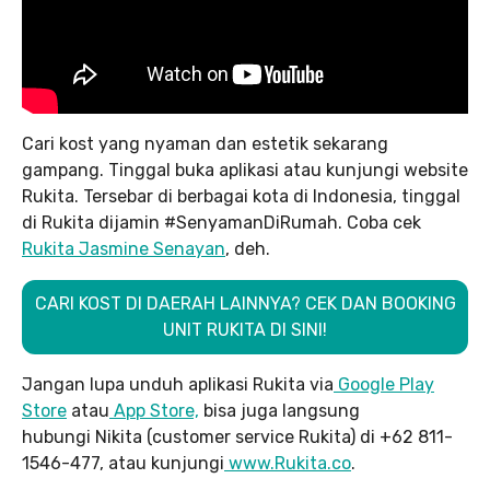
Cari kost yang nyaman dan estetik sekarang
gampang. Tinggal buka aplikasi atau kunjungi website
Rukita. Tersebar di berbagai kota di Indonesia, tinggal
di Rukita dijamin #SenyamanDiRumah. Coba cek
Rukita Jasmine Senayan
, deh.
CARI KOST DI DAERAH LAINNYA? CEK DAN BOOKING
UNIT RUKITA DI SINI!
Jangan lupa unduh aplikasi Rukita via
Google Play
Store
atau
App Store,
bisa juga langsung
hubungi Nikita (customer service Rukita) di +62 811-
1546-477, atau kunjungi
www.Rukita.co
.