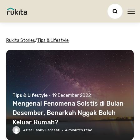
Ope
Rukita Stories
/
Tips & Lifestyle
Tips & Lifestyle
·
19 December 2022
Mengenal Fenomena Solstis di Bulan
Desember, Benarkah Nggak Boleh
Keluar Rumah?
Aziza Fanny Larasati
·
4
minutes read