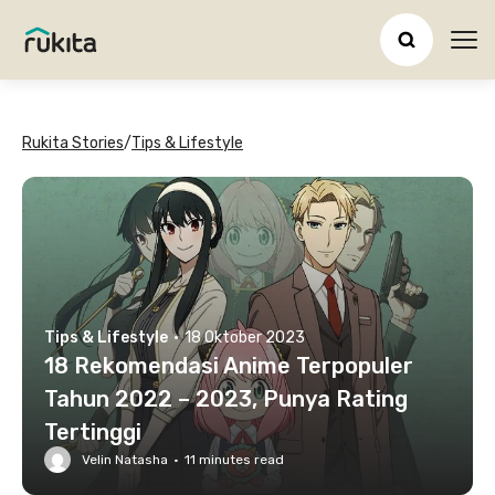
Ope
Rukita Stories
/
Tips & Lifestyle
Tips & Lifestyle
·
18 Oktober 2023
18 Rekomendasi Anime Terpopuler
Tahun 2022 – 2023, Punya Rating
Tertinggi
Velin Natasha
·
11
minutes read