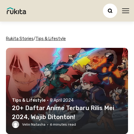
Ope
Rukita Stories
/
Tips & Lifestyle
Tips & Lifestyle
·
8 April 2024
20+ Daftar Anime Terbaru Rilis Mei
2024, Wajib Ditonton!
Velin Natasha
·
6
minutes read