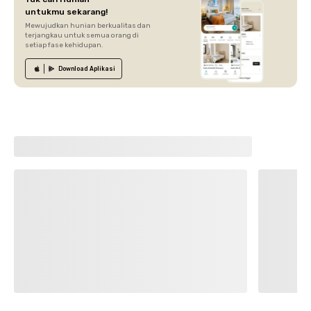
untukmu sekarang!
Mewujudkan hunian berkualitas dan
terjangkau untuk semua orang di
setiap fase kehidupan.
Download
Aplikasi