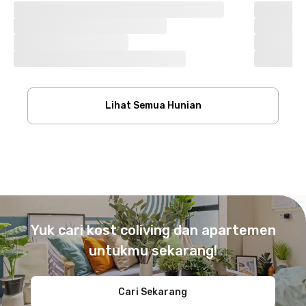
Lihat Semua Hunian
Footer
Yuk cari kost coliving dan apartemen
untukmu sekarang!
Cari Sekarang