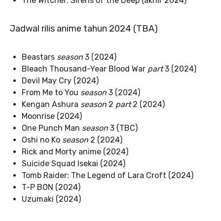
The Witcher: Sirens of the Deep (akhir 2024)
Jadwal rilis anime tahun 2024 (TBA)
Beastars
season
3 (2024)
Bleach Thousand-Year Blood War
part
3 (2024)
Devil May Cry (2024)
From Me to You
season
3 (2024)
Kengan Ashura
season
2
part
2 (2024)
Moonrise (2024)
One Punch Man
season
3 (TBC)
Oshi no Ko
season
2 (2024)
Rick and Morty anime (2024)
Suicide Squad Isekai (2024)
Tomb Raider: The Legend of Lara Croft (2024)
T-P BON (2024)
Uzumaki (2024)