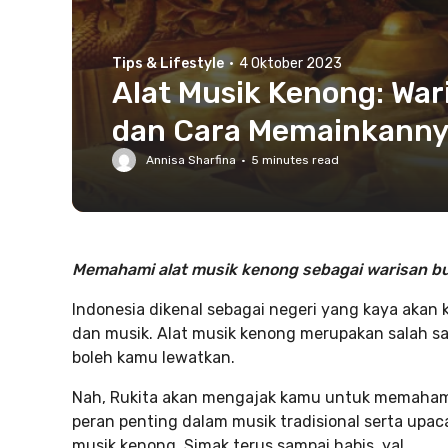
Tips & Lifestyle
·
4 Oktober 2023
Alat Musik Kenong: War
dan Cara Memainkann
Annisa Sharfina
·
5
minutes read
Memahami alat musik kenong sebagai warisan b
Indonesia dikenal sebagai negeri yang kaya aka
dan musik. Alat musik kenong merupakan salah sa
boleh kamu lewatkan.
Nah, Rukita akan mengajak kamu untuk memahami 
peran penting dalam musik tradisional serta upaca
musik kenong. Simak terus sampai habis, ya!