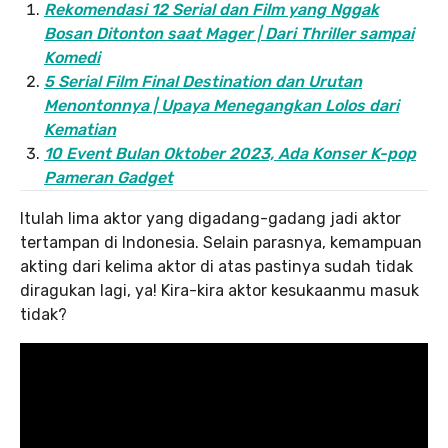
Rekomendasi 12 Serial dan Film yang Nggak
Bosan Ditonton saat Mager | Dari Thriller sampai
Komedi
5 Serial Film Final Destination dan Urutan
Menontonnya | Upaya Menegangkan Lolos dari
Kematian
10 Event Bulan Oktober 2023, Ada Konser K-pop
Pameran Gadget
Itulah lima aktor yang digadang-gadang jadi aktor
tertampan di Indonesia. Selain parasnya, kemampuan
akting dari kelima aktor di atas pastinya sudah tidak
diragukan lagi, ya! Kira-kira aktor kesukaanmu masuk
tidak?