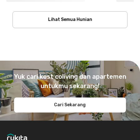
Lihat Semua Hunian
Footer
Yuk cari kost coliving dan apartemen
untukmu sekarang!
Cari Sekarang