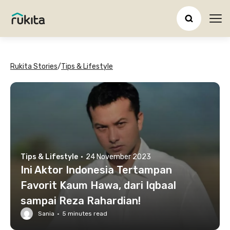
Ope
Rukita Stories
/
Tips & Lifestyle
Tips & Lifestyle
·
24 November 2023
Ini Aktor Indonesia Tertampan
Favorit Kaum Hawa, dari Iqbaal
sampai Reza Rahardian!
Sania
·
5
minutes read