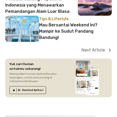
Indonesia yang Menawarkan
Pemandangan Alam Luar Biasa
Tips & Lifestyle
Mau Bersantai Weekend Ini?
Mampir ke Sudut Pandang
Bandung!
Next Article
Yuk cari Hunian
untukmu sekarang!
Mewujudkan hunian berkualitas dan
terjangkau untuk semua orang di
setiap fase kehidupan.
Download
Aplikasi