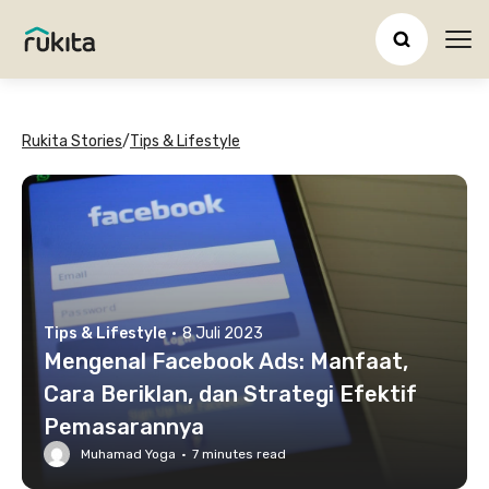
Ope
Rukita Stories
/
Tips & Lifestyle
Tips & Lifestyle
·
8 Juli 2023
Mengenal Facebook Ads: Manfaat,
Cara Beriklan, dan Strategi Efektif
Pemasarannya
Muhamad Yoga
·
7
minutes read