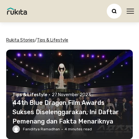
Ope
Rukita Stories
/
Tips & Lifestyle
Tips & Lifestyle
·
27 November 2023
44th Blue Dragon Film Awards
Sukses Diselenggarakan, Ini Daftar
Pemenang dan Fakta Menariknya
Faniditya Ramadhan
·
4
minutes read