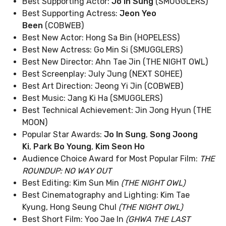
Best Supporting Actor:
Jo In Sung
(SMUGGLERS)
Best Supporting Actress:
Jeon Yeo
Been
(COBWEB)
Best New Actor: Hong Sa Bin (HOPELESS)
Best New Actress: Go Min Si (SMUGGLERS)
Best New Director: Ahn Tae Jin (THE NIGHT OWL)
Best Screenplay: July Jung (NEXT SOHEE)
Best Art Direction: Jeong Yi Jin (COBWEB)
Best Music: Jang Ki Ha (SMUGGLERS)
Best Technical Achievement: Jin Jong Hyun (THE
MOON)
Popular Star Awards:
Jo In Sung
,
Song Joong
Ki
,
Park Bo Young
,
Kim Seon Ho
Audience Choice Award for Most Popular Film:
THE
ROUNDUP: NO WAY OUT
Best Editing: Kim Sun Min
(THE NIGHT OWL)
Best Cinematography and Lighting: Kim Tae
Kyung, Hong Seung Chul
(THE NIGHT OWL)
Best Short Film: Yoo Jae In
(GHWA THE LAST