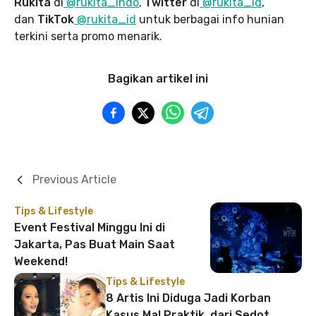
Rukita
di
@rukita_indo
,
Twitter
di
@rukita_id
,
dan
TikTok
@rukita_id
untuk berbagai info hunian
terkini serta promo menarik.
Bagikan artikel ini
Previous Article
Tips & Lifestyle
Event Festival Minggu Ini di
Jakarta, Pas Buat Main Saat
Weekend!
Tips & Lifestyle
8 Artis Ini Diduga Jadi Korban
Kasus Mal Praktik, dari Sedot