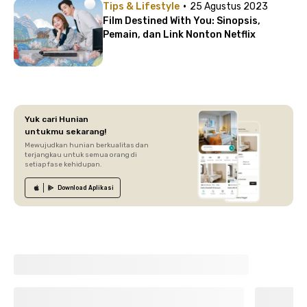
·
Tips & Lifestyle
25 Agustus 2023
Film Destined With You: Sinopsis,
Pemain, dan Link Nonton Netflix
Yuk cari Hunian
untukmu sekarang!
Mewujudkan hunian berkualitas dan
terjangkau untuk semua orang di
setiap fase kehidupan.
Download
Aplikasi