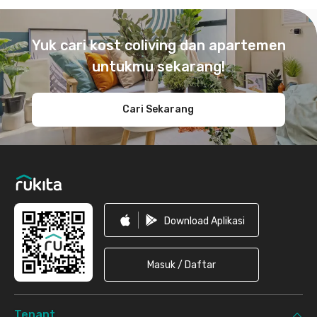
Footer
Yuk cari kost coliving dan apartemen
untukmu sekarang!
Cari Sekarang
Download Aplikasi
Masuk / Daftar
Tenant