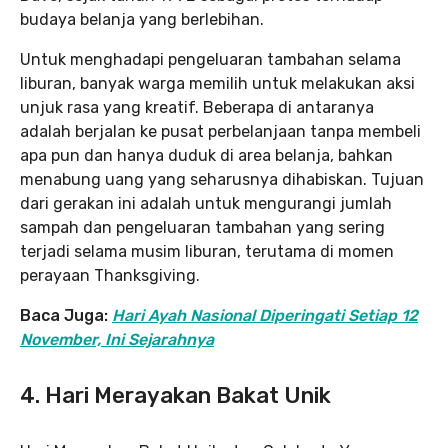
budaya belanja yang berlebihan.
Untuk menghadapi pengeluaran tambahan selama
liburan, banyak warga memilih untuk melakukan aksi
unjuk rasa yang kreatif. Beberapa di antaranya
adalah berjalan ke pusat perbelanjaan tanpa membeli
apa pun dan hanya duduk di area belanja, bahkan
menabung uang yang seharusnya dihabiskan. Tujuan
dari gerakan ini adalah untuk mengurangi jumlah
sampah dan pengeluaran tambahan yang sering
terjadi selama musim liburan, terutama di momen
perayaan Thanksgiving.
Baca Juga:
Hari Ayah Nasional Diperingati Setiap 12
November, Ini Sejarahnya
4. Hari Merayakan Bakat Unik