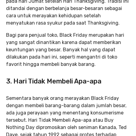
pada hari Jumat setelah Hari Thanksgiving. Tradisi ini
ditandai dengan berbelanja besar-besaran sebagai
cara untuk merayakan kehidupan setelah
menyatukan rasa syukur pada saat Thanksgiving.
Bagi para penjual toko, Black Friday merupakan hari
yang sangat dinantikan karena dapat memberikan
keuntungan yang besar. Banyak hal yang dapat
dilakukan pada hari ini, seperti mengantri di toko
favorit hingga membeli banyak barang.
3. Hari Tidak Membeli Apa-apa
Sementara banyak orang merayakan Black Friday
dengan membeli barang-barang dalam jumlah besar,
ada juga perayaan yang menentang konsumerisme
tersebut. Hari Tidak Membeli Apa-apa atau Buy
Nothing Day dipromosikan oleh seniman Kanada, Ted
Dave, sejak tahun 1992 sebagai protes terhadap