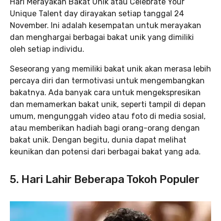
Hari Merayakan Bakat Unik atau Celebrate Your
Unique Talent day dirayakan setiap tanggal 24
November. Ini adalah kesempatan untuk merayakan
dan menghargai berbagai bakat unik yang dimiliki
oleh setiap individu.
Seseorang yang memiliki bakat unik akan merasa lebih
percaya diri dan termotivasi untuk mengembangkan
bakatnya. Ada banyak cara untuk mengekspresikan
dan memamerkan bakat unik, seperti tampil di depan
umum, mengunggah video atau foto di media sosial,
atau memberikan hadiah bagi orang-orang dengan
bakat unik. Dengan begitu, dunia dapat melihat
keunikan dan potensi dari berbagai bakat yang ada.
5. Hari Lahir Beberapa Tokoh Populer