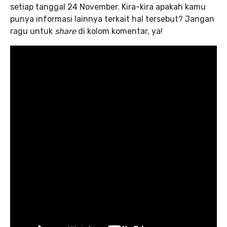
setiap tanggal 24 November. Kira-kira apakah kamu
punya informasi lainnya terkait hal tersebut? Jangan
ragu untuk
share
di kolom komentar, ya!