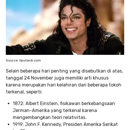
Source: liputan6.com
Selain beberapa hari penting yang disebutkan di atas,
tanggal 24 November juga memiliki arti khusus
karena merupakan hari kelahiran dari beberapa tokoh
terkenal, seperti:
1872: Albert Einstein, fisikawan berkebangsaan
Jerman-Amerika yang terkenal karena
mengembangkan teori relativitas.
1919: John F. Kennedy, Presiden Amerika Serikat