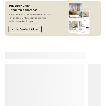
Yuk cari Hunian
untukmu sekarang!
Mewujudkan hunian berkualitas dan
terjangkau untuk semua orang di
setiap fase kehidupan.
Download
Aplikasi