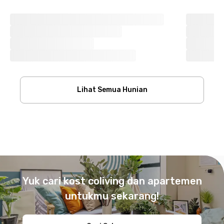
Lihat Semua Hunian
Footer
Yuk cari kost coliving dan apartemen
untukmu sekarang!