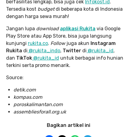
berfasilitas lengkap, bisa juga cek
Infokost.id
.
Tersedia kost
budget
di beberapa kota di Indonesia
dengan harga sewa murah!
Jangan lupa
download
aplikasi Rukita
via Google
Play Store atau App Store, bisa juga langsung
kunjungi
rukita.co
.
Follow
juga akun
Instagram
Rukita
di
@rukita_indo
,
Twitter
di
@rukita_id
,
dan
TikTok
@rukita_id
untuk berbagai info hunian
terkini serta promo menarik.
Source:
detik.com
kompas.com
poroskalimantan.com
assembliesforall.org.uk
Bagikan artikel ini