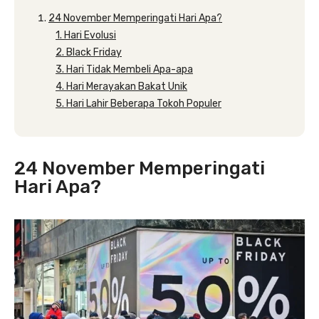
24 November Memperingati Hari Apa?
1. Hari Evolusi
2. Black Friday
3. Hari Tidak Membeli Apa-apa
4. Hari Merayakan Bakat Unik
5. Hari Lahir Beberapa Tokoh Populer
24 November Memperingati
Hari Apa?