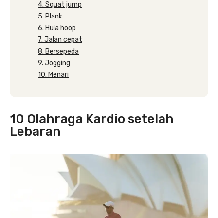
4. Squat jump
5. Plank
6. Hula hoop
7. Jalan cepat
8. Bersepeda
9. Jogging
10. Menari
10 Olahraga Kardio setelah
Lebaran