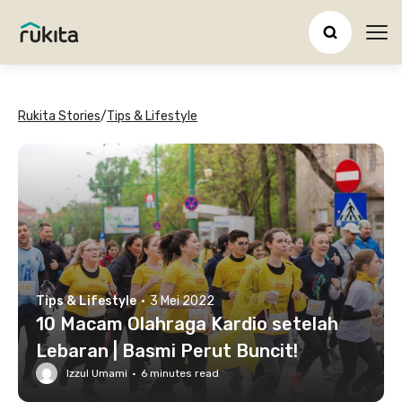
Ope
Rukita Stories
/
Tips & Lifestyle
Tips & Lifestyle
·
3 Mei 2022
10 Macam Olahraga Kardio setelah
Lebaran | Basmi Perut Buncit!
Izzul Umami
·
6
minutes read