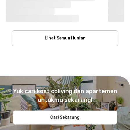
Lihat Semua Hunian
Footer
Yuk cari kost coliving dan apartemen
untukmu sekarang!
Cari Sekarang