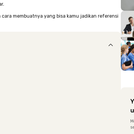
r.
ta cara membuatnya yang bisa kamu jadikan referensi
Y
u
M
s