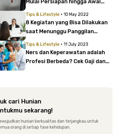
Mulai Persiapan hingga Awal
Masuk Kerja
·
Tips & Lifestyle
10 May 2022
8 Kegiatan yang Bisa Dilakukan
saat Menunggu Panggilan
Interview Kerja
·
Tips & Lifestyle
11 July 2023
Ners dan Keperawatan adalah
Profesi Berbeda? Cek Gaji dan
Tanggung Jawab Pekerjaannya
Dulu
uk cari Hunian
ntukmu sekarang!
ewujudkan hunian berkualitas dan terjangkau untuk
emua orang di setiap fase kehidupan.