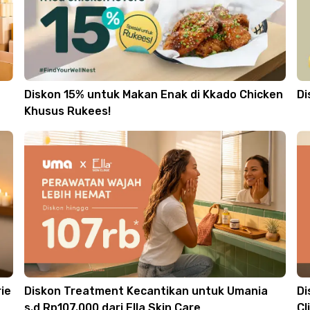
Diskon 15% untuk Makan Enak di Kkado Chicken
Di
Khusus Rukees!
ie
Diskon Treatment Kecantikan untuk Umania
Di
s.d Rp107.000 dari Ella Skin Care
Cl