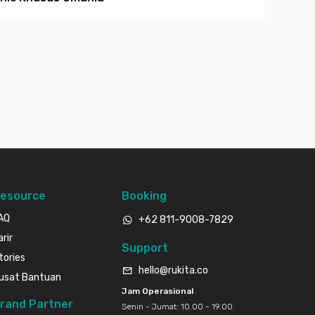
esource
Booking
AQ
+62 811-9008-7829
arir
Support
tories
hello@rukita.co
usat Bantuan
Jam Operasional
rand Partner
Senin - Jumat: 10.00 - 19.00