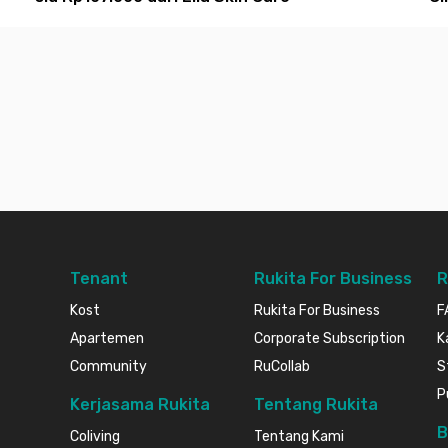
Tenant
Rukita For Business
R
Kost
Rukita For Business
F
Apartemen
Corporate Subscription
K
Community
RuCollab
S
P
Kerjasama Rukita
Tentang Rukita
B
Coliving
Tentang Kami