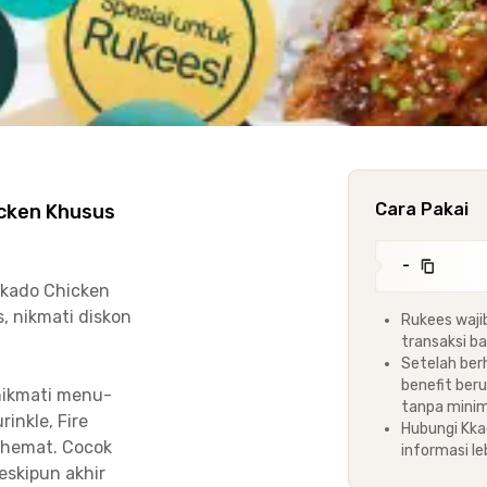
Cara Pakai
icken Khusus
-
Kkado Chicken
, nikmati diskon
Rukees waji
transaksi ba
Setelah ber
benefit ber
nikmati menu-
tanpa mini
inkle, Fire
Hubungi Kka
 hemat. Cocok
informasi leb
skipun akhir