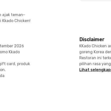
n ajak teman-
 Kkado Chicken!
Disclaimer
eptember 2026
KKado Chicken a
romo Kkado
goreng Korea den
Restoran ini ter
ift card, produk
pilihan rasa yan
kon.
Lihat selengka
ada