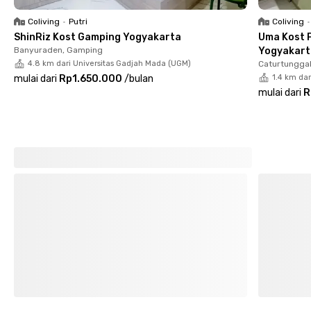
praktis dengan fasilitas dapur bersama yang dilengkapi
peralatan masak, hingga layanan laundry dan room cleaning.
Coliving
•
Putri
Coliving
•
Dengan akses mudah ke berbagai cafe populer seperti Filosofi
ShinRiz Kost Gamping Yogyakarta
Uma Kost P
Kopi Jogja dan Kopi nJongké, Rukita Omah Kimora Yogyakarta
Banyuraden, Gamping
Yogyakart
menawarkan pengalaman tinggal yang nyaman, modern, dan
4.8 km dari Universitas Gadjah Mada (UGM)
Caturtunggal
mendukung produktivitas sehari-hari.
mulai dari
Rp1.650.000
/
bulan
1.4 km da
mulai dari
R