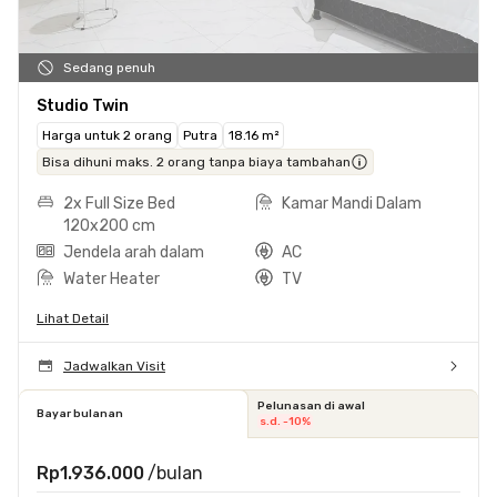
Sedang penuh
Studio Twin
Harga untuk 2 orang
Putra
18.16 m²
Bisa dihuni maks. 2 orang tanpa biaya tambahan
2x Full Size Bed
Kamar Mandi Dalam
120x200 cm
Jendela arah dalam
AC
Water Heater
TV
Lihat Detail
Jadwalkan Visit
Pelunasan di awal
Bayar bulanan
s.d. -10%
Rp1.936.000
/bulan