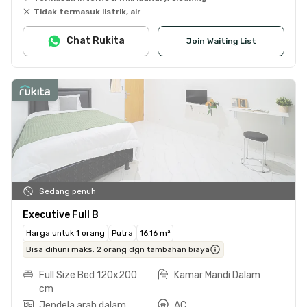
Tidak termasuk listrik, air
Chat Rukita
Join Waiting List
Sedang penuh
Executive Full B
Harga untuk 1 orang
Putra
16.16 m²
Bisa dihuni maks. 2 orang dgn tambahan biaya
Full Size Bed 120x200
Kamar Mandi Dalam
cm
Jendela arah dalam
AC