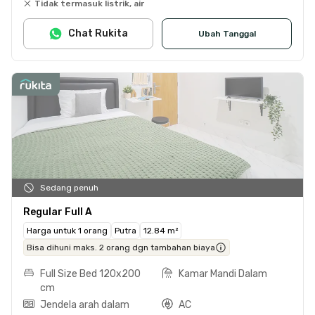
Tidak termasuk listrik, air
Chat Rukita
Ubah Tanggal
Sedang penuh
Regular Full A
Harga untuk 1 orang
Putra
12.84 m²
Bisa dihuni maks. 2 orang dgn tambahan biaya
Full Size Bed 120x200
Kamar Mandi Dalam
cm
Jendela arah dalam
AC