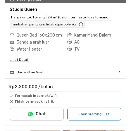
Studio Queen
Harga untuk 1 orang
24 m² (belum termasuk luas k. mandi)
Tambahan penghuni tidak diperbolehkan
Queen Bed 160x200 cm
Kamar Mandi Dalam
Jendela arah luar
AC
Water Heater
TV
Lihat Detail
Jadwalkan Visit
Rp2.200.000
/bulan
Termasuk internet/wifi
Tidak termasuk listrik
Chat
Join Waiting List