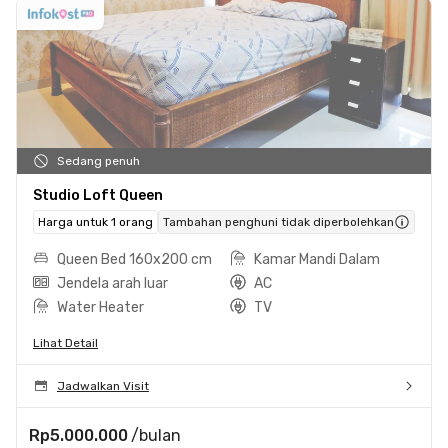
Sedang penuh
Studio Loft Queen
Harga untuk 1 orang
Tambahan penghuni tidak diperbolehkan
Queen Bed 160x200 cm
Kamar Mandi Dalam
Jendela arah luar
AC
Water Heater
TV
Lihat Detail
Jadwalkan Visit
Rp5.000.000
/bulan