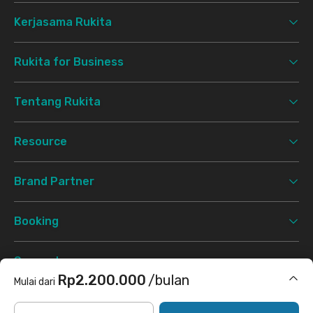
Kerjasama Rukita
Rukita for Business
Tentang Rukita
Resource
Brand Partner
Booking
Support
Rp2.200.000
/bulan
Mulai dari
Syarat & Ketentuan
Kebijakan Privasi
©
2026 Rukita. All rights reserved.
Termasuk internet/wifi