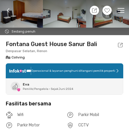
7 Agt 26 - Belum tahu
+
5
Ope
Foto
Fasilitas bersama
Lokasi
Kamar
Atura
Sedang penuh
Fontana Guest House Sanur Bali
Denpasar Selatan, Renon
Coliving
Operasional & layanan penghuni ditangani pemilik properti
Eva
Pemilik/Pengelola
•
Sejak Juni 2024
Fasilitas bersama
Wifi
Parkir Mobil
Parkir Motor
CCTV