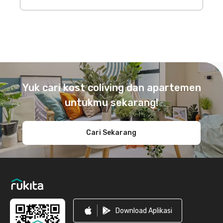
Footer
Yuk cari kost coliving dan apartemen
untukmu sekarang!
Cari Sekarang
Download Aplikasi