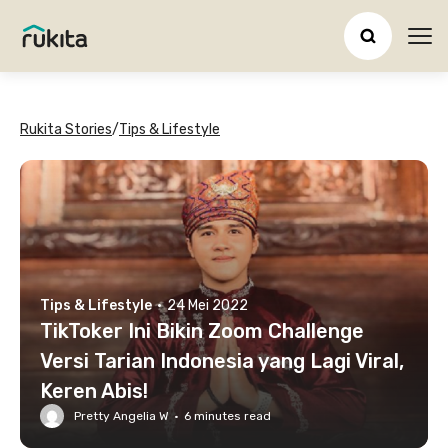
Ope
Rukita Stories
/
Tips & Lifestyle
Tips & Lifestyle
·
24 Mei 2022
TikToker Ini Bikin Zoom Challenge
Versi Tarian Indonesia yang Lagi Viral,
Keren Abis!
Pretty Angelia W
·
6
minutes read