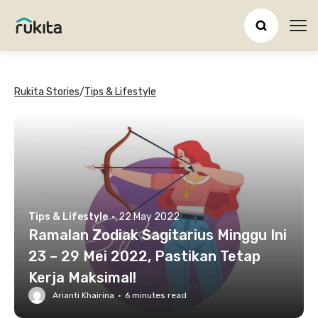
Ope
Rukita Stories
/
Tips & Lifestyle
Tips & Lifestyle
·
22 May 2022
Ramalan Zodiak Sagitarius Minggu Ini
23 – 29 Mei 2022, Pastikan Tetap
Kerja Maksimal!
Arianti Khairina
·
6
minutes read