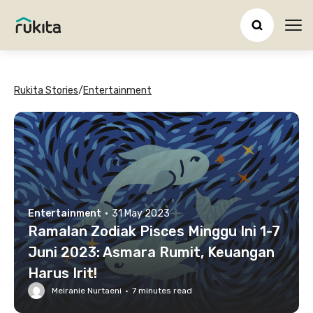
Ope
Rukita Stories
/
Entertainment
Entertainment
·
31 May 2023
Ramalan Zodiak Pisces Minggu Ini 1-7
Juni 2023: Asmara Rumit, Keuangan
Harus Irit!
Meiranie Nurtaeni
·
7
minutes read