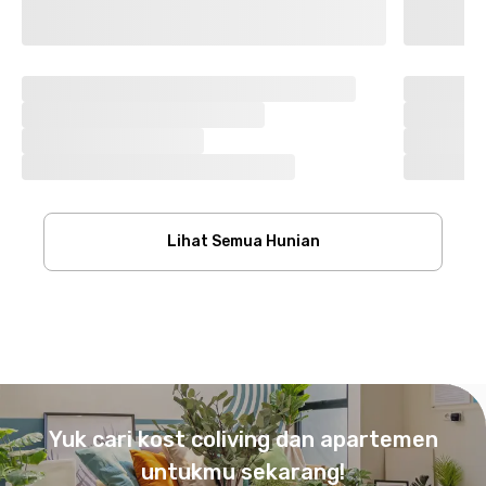
Lihat Semua Hunian
Footer
Yuk cari kost coliving dan apartemen
untukmu sekarang!