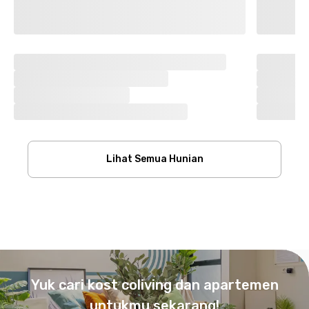
Lihat Semua Hunian
Footer
Yuk cari kost coliving dan apartemen
untukmu sekarang!