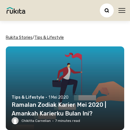
Ope
Rukita Stories
/
Tips & Lifestyle
Tips & Lifestyle
·
1 Mei 2020
Ramalan Zodiak Karier Mei 2020 |
Amankah Karierku Bulan Ini?
Chikitta Carnelian
·
7
minutes read