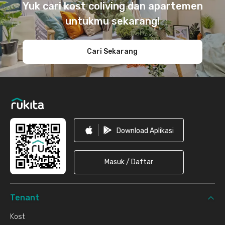
Yuk cari kost coliving dan apartemen
untukmu sekarang!
Cari Sekarang
Download Aplikasi
Masuk / Daftar
Tenant
Kost