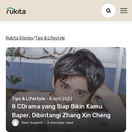
Ope
Rukita Stories
/
Tips & Lifestyle
Tips & Lifestyle
·
8 April 2022
8 CDrama yang Siap Bikin Kamu
Baper, Dibintangi Zhang Xin Cheng
Devi Suzanti
·
5
minutes read