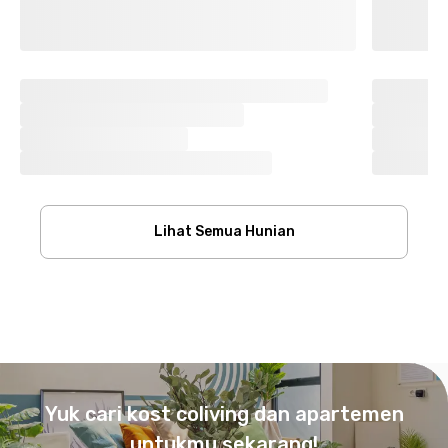
Lihat Semua Hunian
Footer
Yuk cari kost coliving dan apartemen
untukmu sekarang!