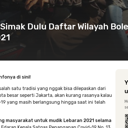
imak Dulu Daftar Wilayah Bol
021
nfonya di sini!
Y
lah satu tradisi yang nggak bisa dilepaskan dari
u
kota besar seperti Jakarta, akan kurang rasanya kalau
M
19 yang masih berlangsung hingga saat ini telah
s
ng masyarakat untuk mudik Lebaran 2021 selama
 Edaran Kepala Satgas Penanganan Covid-19 No. 13