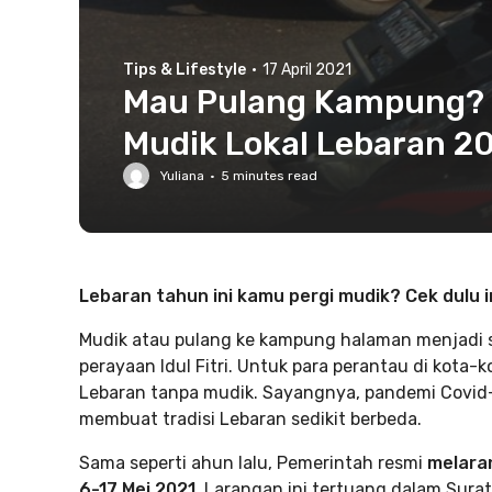
Tips & Lifestyle
·
17 April 2021
Mau Pulang Kampung? S
Mudik Lokal Lebaran 2
Yuliana
·
5
minutes read
Lebaran tahun ini kamu pergi mudik?
Cek dulu i
Mudik atau pulang ke kampung halaman menjadi sa
perayaan Idul Fitri. Untuk para perantau di kota-
Lebaran tanpa mudik. Sayangnya, pandemi Covid-
membuat tradisi Lebaran sedikit berbeda.
Sama seperti ahun lalu, Pemerintah resmi
melara
6-17 Mei 2021.
Larangan ini tertuang dalam Surat