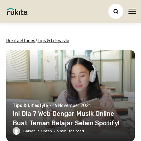
Ope
Rukita Stories
/
Tips & Lifestyle
Tips & Lifestyle
·
16 November 2021
Ini Dia 7 Web Dengar Musik Online
Buat Teman Belajar Selain Spotify!
Salsabila Kintan
·
6
minutes read