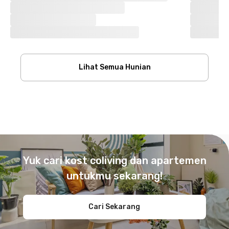
Lihat Semua Hunian
Footer
Yuk cari kost coliving dan apartemen
untukmu sekarang!
Cari Sekarang